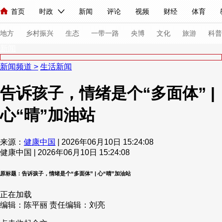
首页
时政
新闻
评论
视频
财经
体育
人民领袖习近平
直播
海外频道
片库
iPanda
栏目大全
联播+
English
中国领导人
节目单
Монгол
听音
央视快评
微视频
习式妙语
主持人
下
地方
乡村振兴
生态
一带一路
央博
文化
旅游
科普
新闻
新闻频道
>
生活新闻
总台春晚
网络春晚
共产党员网
秧纪录
纪录片网
告诉孩子，情绪是个“多面体” |
心“晴”加油站
新闻
国内
国际
评论
经济
军事
科技
法
人民领袖习近平
联播+
热解读
天天学习
习式妙语
来源：
健康中国
| 2026年06月10日 15:24:08
健康中国 | 2026年06月10日 15:24:08
视频
小央视频
小央直播
直播中国
熊猫频道
V
现场
前线
比划
快看
蓝海中国
新兵请入列
原标题：告诉孩子，情绪是个“多面体” | 心“晴”加油站
正在加载
体育
直播
竞猜
2026年世界杯
2026年冬奥会
编辑：陈平丽
责任编辑：刘亮
VIP会员
CCTV奥林匹克频道
生活体育大会
体育江湖