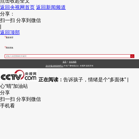
点击收起全文
返回央视网首页
返回新闻频道
财经
教育
乡村振兴
生态环境
一带一路
央博
分享：
扫一扫 分享到微信
大国智造
大国展会
大国保险
云顶对话
云起
超
|
返回顶部
最新推荐
精彩图集
CCTV.节目官网
直播
节目单
栏目
片库
热播榜
首页
|
全站地图
京ICP备10003349号-1
中央广播电视总台
央视网
版权所有
正在阅读：
告诉孩子，情绪是个“多面体” |
心“晴”加油站
分享
扫一扫 分享到微信
手机看