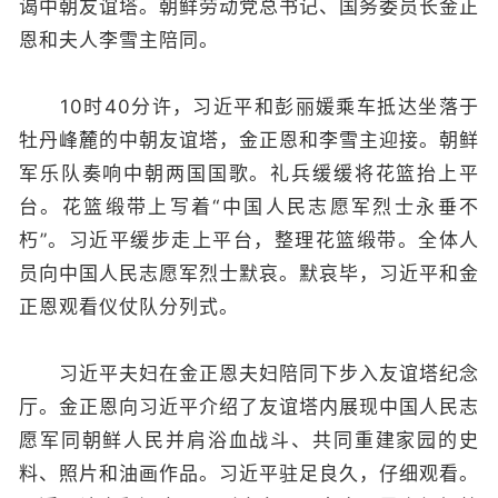
谒中朝友谊塔。朝鲜劳动党总书记、国务委员长金正
恩和夫人李雪主陪同。
10时40分许，习近平和彭丽媛乘车抵达坐落于
牡丹峰麓的中朝友谊塔，金正恩和李雪主迎接。朝鲜
军乐队奏响中朝两国国歌。礼兵缓缓将花篮抬上平
台。花篮缎带上写着“中国人民志愿军烈士永垂不
朽”。习近平缓步走上平台，整理花篮缎带。全体人
员向中国人民志愿军烈士默哀。默哀毕，习近平和金
正恩观看仪仗队分列式。
习近平夫妇在金正恩夫妇陪同下步入友谊塔纪念
厅。金正恩向习近平介绍了友谊塔内展现中国人民志
愿军同朝鲜人民并肩浴血战斗、共同重建家园的史
料、照片和油画作品。习近平驻足良久，仔细观看。