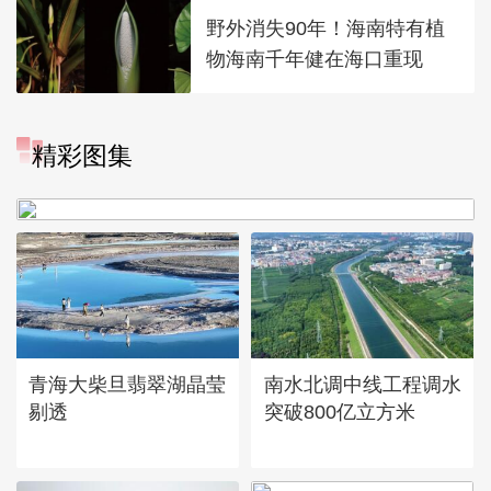
野外消失90年！海南特有植
物海南千年健在海口重现
“大地指纹”奏响夏夜文旅乐
精彩图集
章
青海大柴旦翡翠湖晶莹
南水北调中线工程调水
剔透
突破800亿立方米