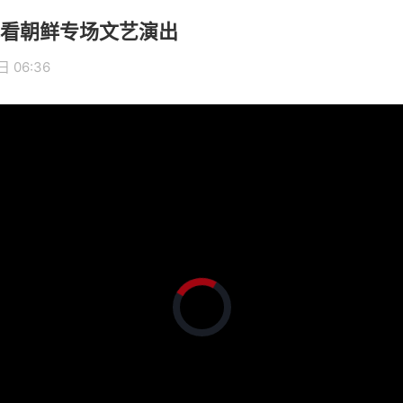
看朝鲜专场文艺演出
 06:36
正
在
加
载
视
频
播
放