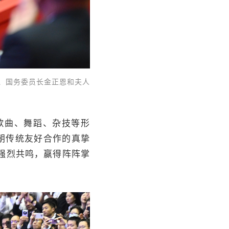
、国务委员长金正恩和夫人
歌曲、舞蹈、杂技等形
朝传统友好合作的真挚
强烈共鸣，赢得阵阵掌