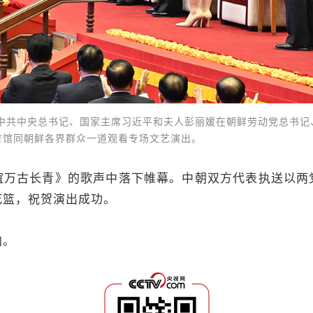
共中央总书记、国家主席习近平和夫人彭丽媛在朝鲜劳动党总书记
育馆同朝鲜各界群众一道观看专场文艺演出。
古长青》的歌声中落下帷幕。中朝双方代表执送以两
花篮，祝贺演出成功。
。