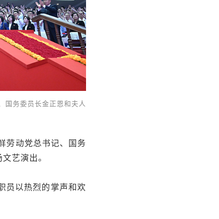
、国务委员长金正恩和夫人
鲜劳动党总书记、国务
场文艺演出。
职员以热烈的掌声和欢