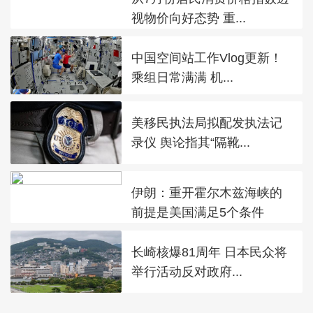
视物价向好态势 重...
中国空间站工作Vlog更新！
乘组日常满满 机...
美移民执法局拟配发执法记
录仪 舆论指其“隔靴...
伊朗：重开霍尔木兹海峡的
前提是美国满足5个条件
长崎核爆81周年 日本民众将
举行活动反对政府...