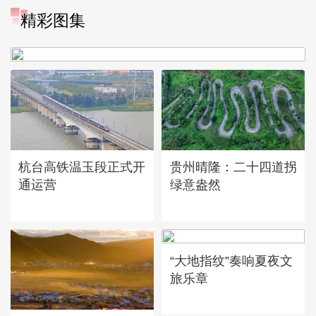
精彩图集
广西昭平: 高山秋茶采摘忙
杭台高铁温玉段正式开
贵州晴隆：二十四道拐
通运营
绿意盎然
“大地指纹”奏响夏夜文
旅乐章