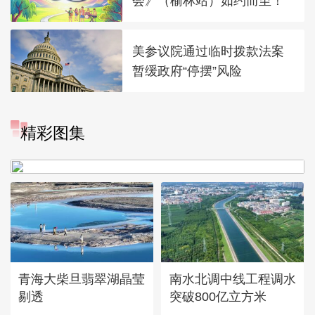
会》（榆林站）如约而至！
美参议院通过临时拨款法案
暂缓政府“停摆”风险
“大地指纹”奏响夏夜文旅乐
精彩图集
章
青海大柴旦翡翠湖晶莹
南水北调中线工程调水
剔透
突破800亿立方米