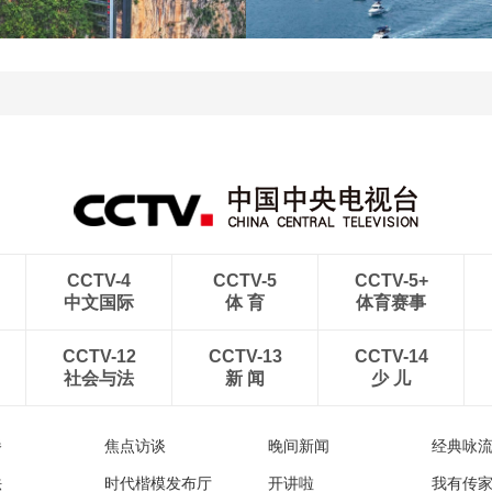
航线
出云海翻涌
“空中校车”托举云端求学
三亚迎来暑期旅游旺季 多
路
举措保障服务质量
CCTV-4
CCTV-5
CCTV-5+
中文国际
体 育
体育赛事
CCTV-12
CCTV-13
CCTV-14
社会与法
新 闻
少 儿
播
焦点访谈
晚间新闻
经典咏
法
时代楷模发布厅
开讲啦
我有传