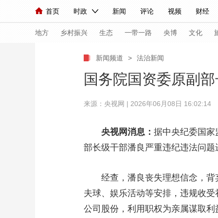
首页
时政
新闻
评论
视频
财经
人民领袖习近平
直播
海外频道
片库
iPanda
栏目大全
联播+
English
中国领导人
节目单
Монгол
听音
央视快评
微视频
习
地方
乡村振兴
生态
一带一路
央博
文化
新闻频道
>
法治新闻
总台春晚
网络春晚
共产党员网
秧纪录
国务院国资委原副部
来源：央视网 | 2026年06月08日 16:02:14
新闻
国内
国际
评论
经济
军事
人民领袖习近平
联播+
热解读
天天学习
央视网消息：
据中央纪委国家
部长级干部潘良严重违纪违法问题
视频
小央视频
小央直播
直播中国
熊猫
现场
前线
比划
快看
蓝海中国
新兵
经查，潘良丧失理想信念，背弃
体育
直播
夫球、娱乐活动等安排，违规收受
竞猜
2026年世界杯
2026
公司股份，利用职权为亲属谋取利
VIP会员
CCTV奥林匹克频道
生活体育大会