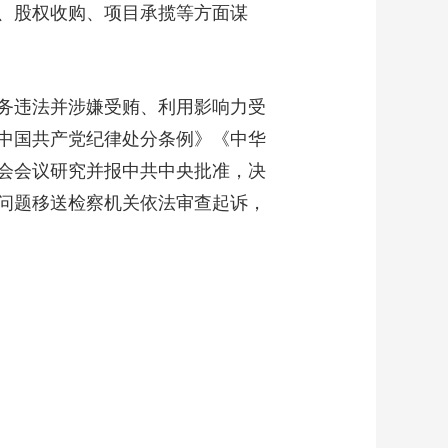
、股权收购、项目承揽等方面谋
艺术
汽车
数智
5G
产业+
时尚
天气
才艺
网展
央央好物
务违法并涉嫌受贿、利用影响力受
中国共产党纪律处分条例》《中华
会会议研究并报中共中央批准，决
问题移送检察机关依法审查起诉，