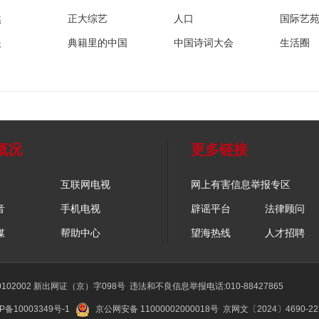
然
正大综艺
人口
国际艺
眼
典籍里的中国
中国诗词大会
生活圈
概况
更多链接
互联网电视
网上有害信息举报专区
音
手机电视
辟谣平台
法律顾问
媒
帮助中心
望海热线
人才招聘
02002 新出网证（京）字098号
违法和不良信息举报电话:010-88427865
P备10003349号-1
京公网安备 11000002000018号
京网文〔2024〕4690-2