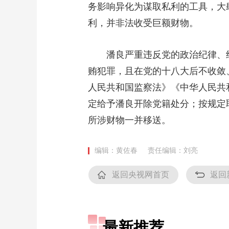
务影响异化为谋取私利的工具，大
财经
教育
乡村振兴
生态环境
一带一路
利，并非法收受巨额财物。
大国智造
大国展会
大国保险
云顶对话
潘良严重违反党的政治纪律、组
贿犯罪，且在党的十八大后不收敛
人民共和国监察法》《中华人民共
CCTV.节目官网
直播
节目单
栏目
片库
定给予潘良开除党籍处分；按规定
所涉财物一并移送。
编辑：黄佐春
责任编辑：刘亮
返回央视网首页
返回
最新推荐