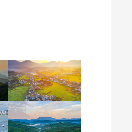
安徽岳西：晨光铺洒山乡