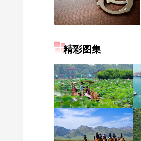
精彩图集
诗意中国：画船撑入花深