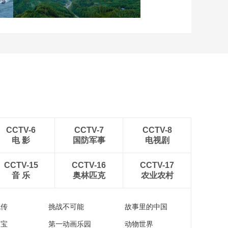
稻田
四川眉山：瓦屋峨眉同框
入画来
CCTV-6
CCTV-7
CCTV-8
电 影
国防军事
电视剧
CCTV-15
CCTV-16
CCTV-17
音 乐
奥林匹克
农业农村
流传
挑战不可能
故事里的中国
家宝
第一动画乐园
动物世界