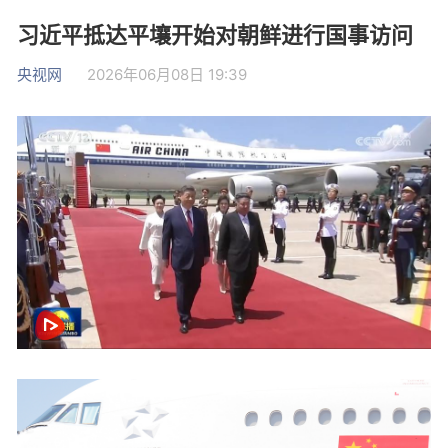
习近平抵达平壤开始对朝鲜进行国事访问
央视网
2026年06月08日 19:39