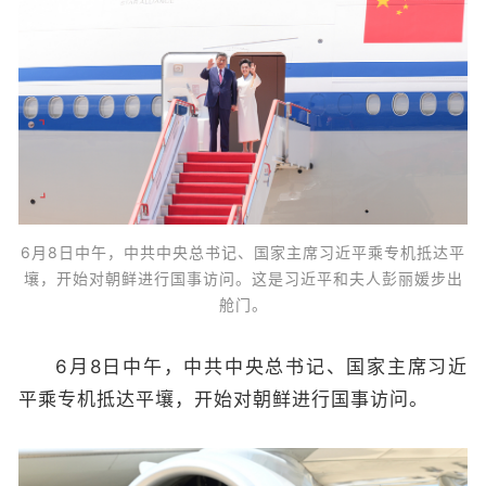
6月8日中午，中共中央总书记、国家主席习近平乘专机抵达平
壤，开始对朝鲜进行国事访问。这是习近平和夫人彭丽媛步出
舱门。
6月8日中午，中共中央总书记、国家主席习近
平乘专机抵达平壤，开始对朝鲜进行国事访问。