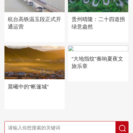
杭台高铁温玉段正式开
贵州晴隆：二十四道拐
通运营
绿意盎然
“大地指纹”奏响夏夜文
旅乐章
晨曦中的“帐篷城”