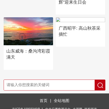
辉”迎来生日会
广西昭平: 高山秋茶采
摘忙
山东威海：桑沟湾彩霞
满天
首页
|
全站地图