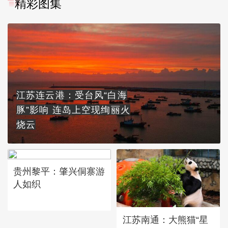
精彩图集
江苏连云港：受台风“白海
豚”影响 连岛上空现绚丽火
烧云
贵州黎平：肇兴侗寨游
人如织
江苏南通：大熊猫“星