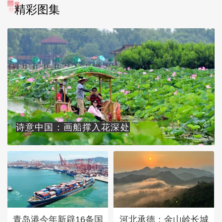
精彩图集
诗意中国：画船撑入花深处
青岛港今年新辟16条国
河北承德：金山岭长城