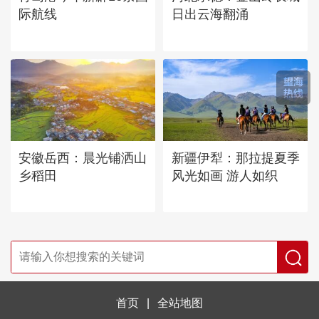
际航线
日出云海翻涌
安徽岳西：晨光铺洒山
新疆伊犁：那拉提夏季
乡稻田
风光如画 游人如织
首页
|
全站地图