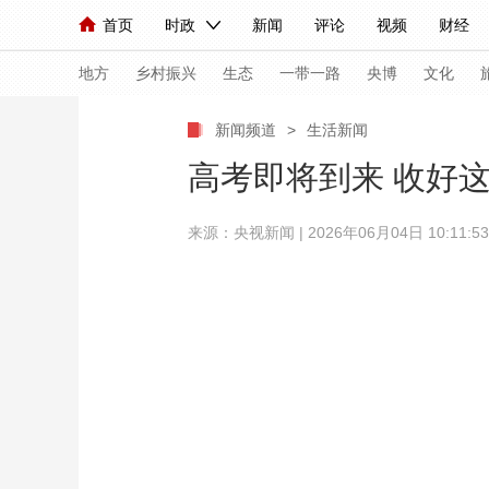
首页
时政
新闻
评论
视频
财经
人民领袖习近平
直播
海外频道
片库
iPanda
栏目大全
联播+
English
中国领导人
节目单
Монгол
听音
央视快评
微视频
习
地方
乡村振兴
生态
一带一路
央博
文化
新闻频道
>
生活新闻
总台春晚
网络春晚
共产党员网
秧纪录
高考即将到来 收好这
来源：
央视新闻
| 2026年06月04日 10:11:53
新闻
国内
国际
评论
经济
军事
人民领袖习近平
联播+
热解读
天天学习
视频
小央视频
小央直播
直播中国
熊猫
现场
前线
比划
快看
蓝海中国
新兵
体育
直播
竞猜
2026年世界杯
2026
VIP会员
CCTV奥林匹克频道
生活体育大会