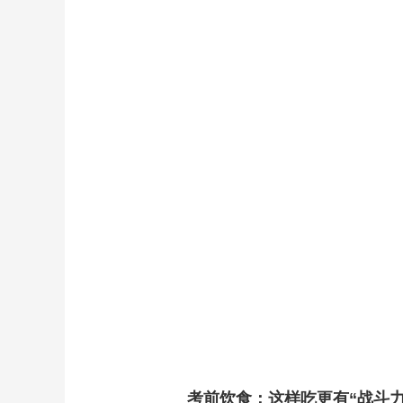
财经
教育
乡村振兴
生态环境
一带一路
大国智造
大国展会
大国保险
云顶对话
CCTV.节目官网
直播
节目单
栏目
片库
考前饮食：这样吃更有“战斗力