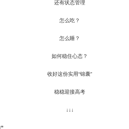
还有状态管理
央博
非遗
文化
旅游
科普
健康
乐龄
阅读
云起
超级工厂
智敬中国
全民健康
颜选攻略
海洋
怎么吃？
怎么睡？
如何稳住心态？
热播榜
总台企业白名单
收好这份实用“锦囊”
稳稳迎接高考
↓↓↓
”