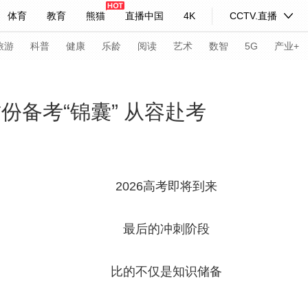
体育
教育
熊猫
直播中国
4K
CCTV.直播
式妙语
主持人
下载央视影音
热解读
天天学习
旅游
科普
健康
乐龄
阅读
艺术
数智
5G
产业+
纪录片网
国家大剧院
大型活动
份备考“锦囊” 从容赴考
科技
法治
文娱
人物
公益
图片
习式妙语
央视快评
央视网评
光华锐评
锋面
2026高考即将到来
频道
VR/AR
4K专区
全景新闻
最后的冲刺阶段
请入列
人生第一次
人生第二次
比的不仅是知识储备
年冬奥会
CBA
NBA
中超
国足
国际足球
网球
综
体育江湖
文化体育
冰雪道路
足球道路