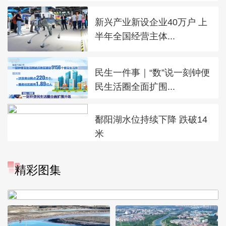
新兴产业新设企业40万户 上
半年全国经营主体...
民生一件事｜“数”说一刻钟便
民生活圈全面扩围...
鄱阳湖水位持续下降 跌破14
米
“大地指纹”奏响夏夜文旅乐
精彩图集
章