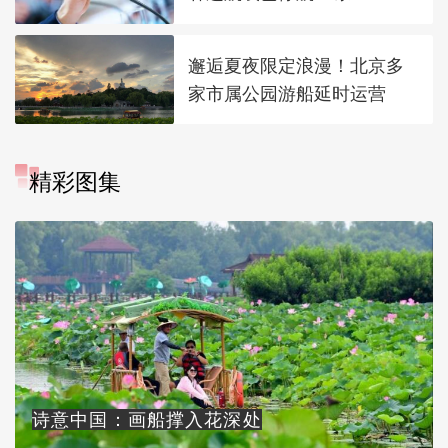
邂逅夏夜限定浪漫！北京多
家市属公园游船延时运营
精彩图集
诗意中国：画船撑入花深处