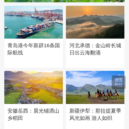
青岛港今年新辟16条国
河北承德：金山岭长城
际航线
日出云海翻涌
安徽岳西：晨光铺洒山
新疆伊犁：那拉提夏季
乡稻田
风光如画 游人如织