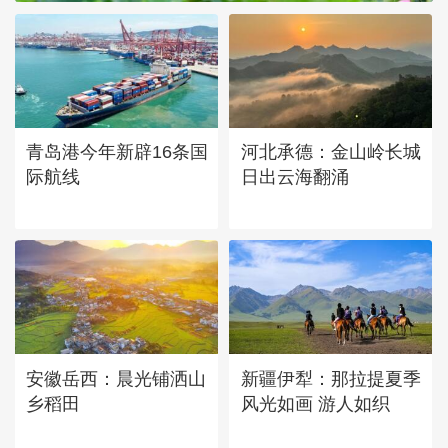
青岛港今年新辟16条国
河北承德：金山岭长城
际航线
日出云海翻涌
安徽岳西：晨光铺洒山
新疆伊犁：那拉提夏季
乡稻田
风光如画 游人如织