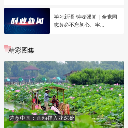
学习新语·铸魂强党｜全党同
志务必不忘初心、牢...
精彩图集
诗意中国：画船撑入花深处