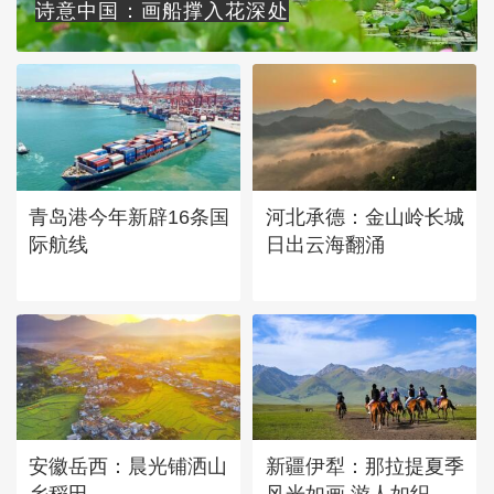
诗意中国：画船撑入花深处
青岛港今年新辟16条国
河北承德：金山岭长城
际航线
日出云海翻涌
安徽岳西：晨光铺洒山
新疆伊犁：那拉提夏季
乡稻田
风光如画 游人如织