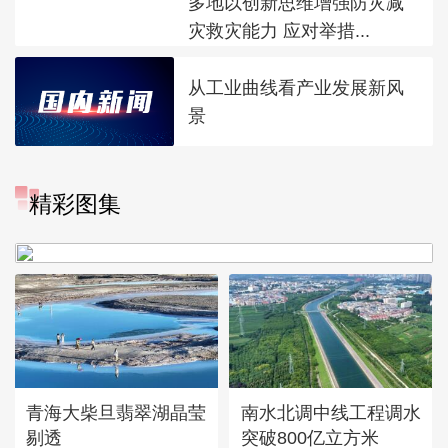
多地以创新思维增强防灾减
灾救灾能力 应对举措...
从工业曲线看产业发展新风
景
“大地指纹”奏响夏夜文旅乐
精彩图集
章
青海大柴旦翡翠湖晶莹
南水北调中线工程调水
剔透
突破800亿立方米