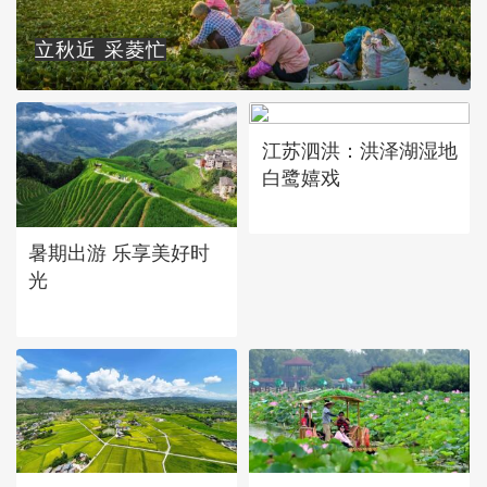
立秋近 采菱忙
江苏泗洪：洪泽湖湿地
白鹭嬉戏
暑期出游 乐享美好时
光