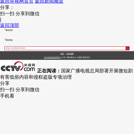
返回央视网首页
返回新闻频道
分享：
财经
教育
乡村振兴
生态环境
一带一路
央博
扫一扫 分享到微信
|
大国智造
大国展会
大国保险
云顶对话
云起
超
返回顶部
最新推荐
精彩图集
首页
|
全站地图
京ICP备10003349号-1
中央广播电视总台
央视网
版权所有
CCTV.节目官网
直播
节目单
栏目
片库
热播榜
正在阅读：
国家广播电视总局部署开展微短剧
有害低俗内容和侵权盗版专项治理
分享
扫一扫 分享到微信
手机看