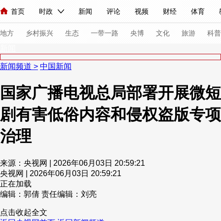
首页
时政
新闻
评论
视频
财经
体育
人民领袖习近平
直播
海外频道
片库
iPanda
栏目大全
联播+
English
中国领导人
节目单
Монгол
听音
央视快评
微视频
习式妙语
主持人
下
地方
乡村振兴
生态
一带一路
央博
文化
旅游
科普
新闻
新闻频道
>
中国新闻
总台春晚
网络春晚
共产党员网
秧纪录
纪录片网
国家广播电视总局部署开展微短
剧有害低俗内容和侵权盗版专项
新闻
国内
国际
评论
经济
军事
科技
法
人民领袖习近平
联播+
热解读
天天学习
习式妙语
治理
视频
小央视频
小央直播
直播中国
熊猫频道
V
来源：央视网 | 2026年06月03日 20:59:21
现场
前线
比划
快看
蓝海中国
新兵请入列
央视网 | 2026年06月03日 20:59:21
正在加载
编辑：郭倩
责任编辑：刘亮
体育
直播
竞猜
2026年世界杯
2026年冬奥会
点击收起全文
VIP会员
CCTV奥林匹克频道
生活体育大会
体育江湖