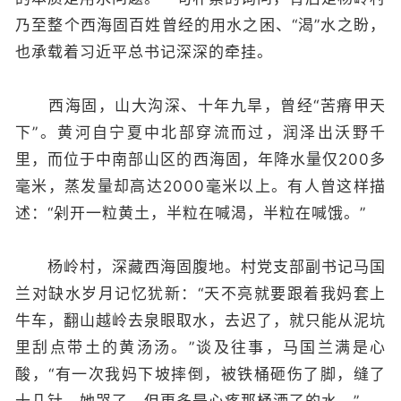
乃至整个西海固百姓曾经的用水之困、“渴”水之盼，
也承载着习近平总书记深深的牵挂。
西海固，山大沟深、十年九旱，曾经“苦瘠甲天
下”。黄河自宁夏中北部穿流而过，润泽出沃野千
里，而位于中南部山区的西海固，年降水量仅200多
毫米，蒸发量却高达2000毫米以上。有人曾这样描
述：“剁开一粒黄土，半粒在喊渴，半粒在喊饿。”
杨岭村，深藏西海固腹地。村党支部副书记马国
兰对缺水岁月记忆犹新：“天不亮就要跟着我妈套上
牛车，翻山越岭去泉眼取水，去迟了，就只能从泥坑
里刮点带土的黄汤汤。”谈及往事，马国兰满是心
酸，“有一次我妈下坡摔倒，被铁桶砸伤了脚，缝了