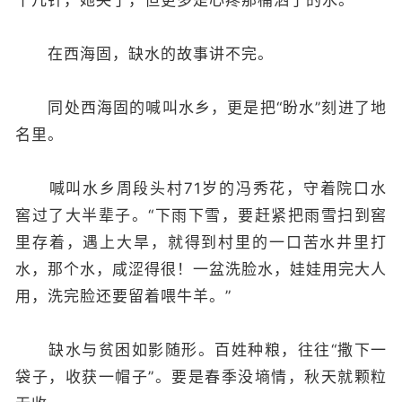
十几针，她哭了，但更多是心疼那桶洒了的水。”
在西海固，缺水的故事讲不完。
同处西海固的喊叫水乡，更是把“盼水”刻进了地
名里。
喊叫水乡周段头村71岁的冯秀花，守着院口水
窖过了大半辈子。“下雨下雪，要赶紧把雨雪扫到窖
里存着，遇上大旱，就得到村里的一口苦水井里打
水，那个水，咸涩得很！一盆洗脸水，娃娃用完大人
用，洗完脸还要留着喂牛羊。”
缺水与贫困如影随形。百姓种粮，往往“撒下一
袋子，收获一帽子”。要是春季没墒情，秋天就颗粒