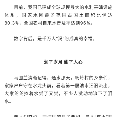
目前，我国已建成全球规模最大的水利基础设施
体系，国家水网覆盖范围占国土面积比例达
80.3%，全国农村自来水普及率达到96%。
数字背后，是千万人“渴”盼成真的幸福。
润了岁月 甜了人心
马国兰清晰记得，通水那天，杨岭村的乡亲们，
家家户户守在水龙头前，看着第一股清水汩汩流出，
大家纷纷捧着水尝了又尝，不少人激动地流下了泪
水。
老人们常说，西海固的日子变甜，是从“有水”开