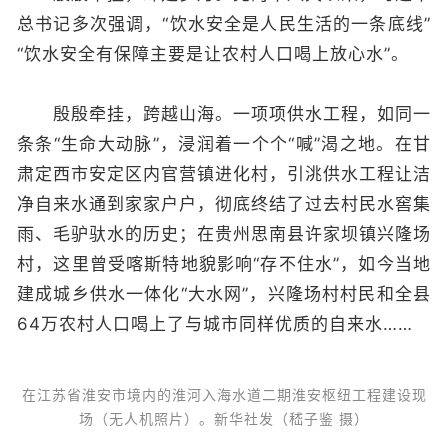
总书记多次强调，“饮水安全是人民生活的一条底线”
“饮水安全有保障主要是让农村人口喝上放心水”。
殷殷牵挂，跨越山海。一项项供水工程，如同一
条条“生命大动脉”，浸润着一个个“喊”渴之地。在甘
肃定西市安定区内官营镇进化村，引洮供水工程让洁
净自来水通到家家户户，彻底终结了过去村民水窖集
雨、毛驴驮水的历史；在贵州思南县许家坝镇兴隆场
村，这里曾受喀斯特地貌影响“存不住水”，如今当地
建成城乡供水一体化“大水网”，兴隆场村村民和全县
64万农村人口喝上了与城市同样优质的自来水……
在江苏省淮安市境内的淮河入海水道二期淮安枢纽工程建设现
场（无人机照片）。新华社发（嵇子鉴 摄）