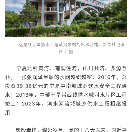
这是红寺堡扬水工程黄河泵站的出水渡槽。新华社记者
任玮 摄
宁夏北引黄河、南调泾河，山川共济、多源互
补，一张张润泽旱塬的水网越织越密：2016年，总
投资39.36亿元的宁夏中南部城乡饮水安全工程通
水；2018年，中部干旱带西线供水喊叫水片区工程
竣工；2023年，清水河流域城乡供水工程相继投
用……
殷殷牵挂，绵延岁月。党的十八大以来，习近平