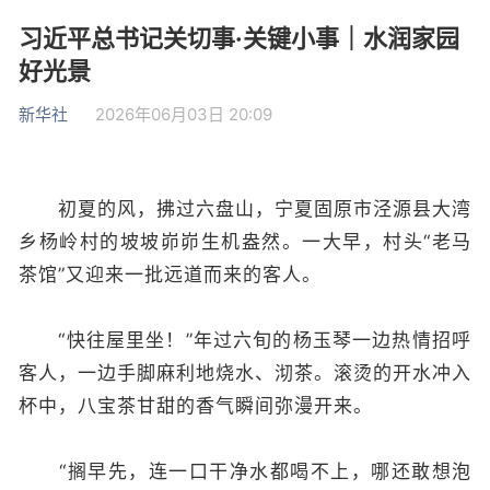
习近平总书记关切事·关键小事｜水润家园
好光景
新华社
2026年06月03日 20:09
初夏的风，拂过六盘山，宁夏固原市泾源县大湾
乡杨岭村的坡坡峁峁生机盎然。一大早，村头“老马
茶馆”又迎来一批远道而来的客人。
“快往屋里坐！”年过六旬的杨玉琴一边热情招呼
客人，一边手脚麻利地烧水、沏茶。滚烫的开水冲入
杯中，八宝茶甘甜的香气瞬间弥漫开来。
“搁早先，连一口干净水都喝不上，哪还敢想泡