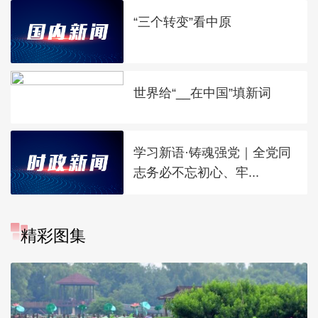
“三个转变”看中原
世界给“__在中国”填新词
学习新语·铸魂强党｜全党同
志务必不忘初心、牢...
精彩图集