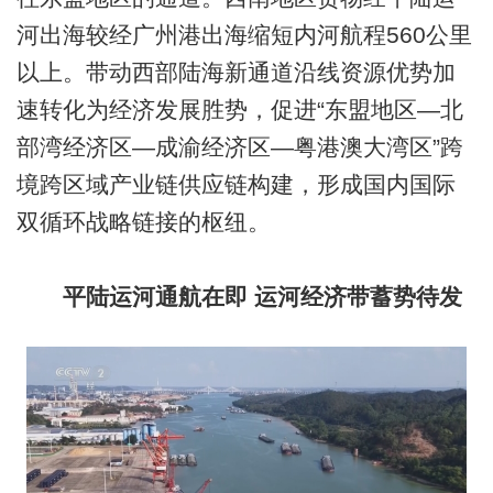
河出海较经广州港出海缩短内河航程560公里
以上。带动西部陆海新通道沿线资源优势加
速转化为经济发展胜势，促进“东盟地区—北
部湾经济区—成渝经济区—粤港澳大湾区”跨
境跨区域产业链供应链构建，形成国内国际
双循环战略链接的枢纽。
平陆运河通航在即 运河经济带蓄势待发