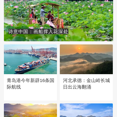
诗意中国：画船撑入花深处
青岛港今年新辟16条国
河北承德：金山岭长城
际航线
日出云海翻涌