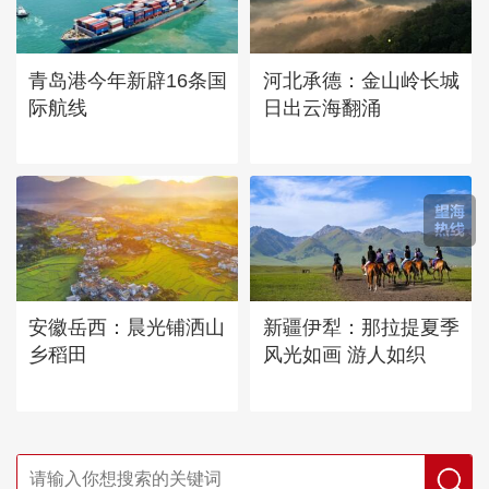
青岛港今年新辟16条国
河北承德：金山岭长城
际航线
日出云海翻涌
安徽岳西：晨光铺洒山
新疆伊犁：那拉提夏季
乡稻田
风光如画 游人如织