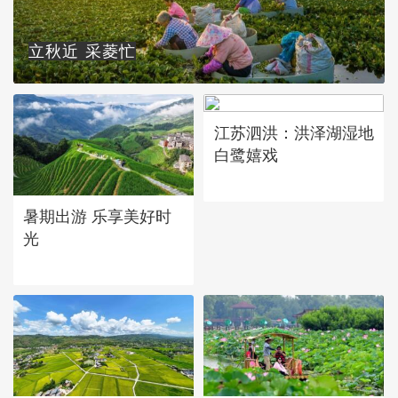
立秋近 采菱忙
江苏泗洪：洪泽湖湿地
白鹭嬉戏
暑期出游 乐享美好时
光