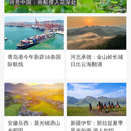
诗意中国：画船撑入花深处
青岛港今年新辟16条国
河北承德：金山岭长城
际航线
日出云海翻涌
安徽岳西：晨光铺洒山
新疆伊犁：那拉提夏季
乡稻田
风光如画 游人如织