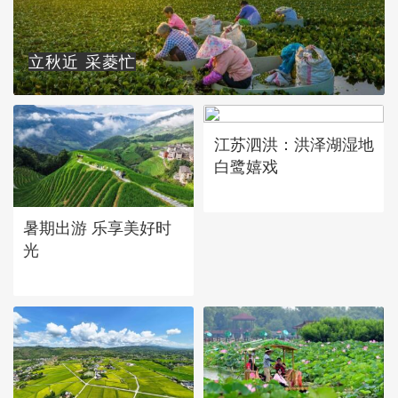
立秋近 采菱忙
江苏泗洪：洪泽湖湿地
白鹭嬉戏
暑期出游 乐享美好时
光