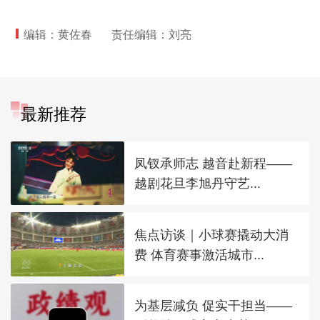
编辑：黄佐春
责任编辑：刘亮
最新推荐
凤钗承师志 越音赴新程——
越剧花旦李旭丹守艺...
焦点访谈｜小球赛撬动大消
费 体育赛事激活城市...
为基层减负 促实干担当——