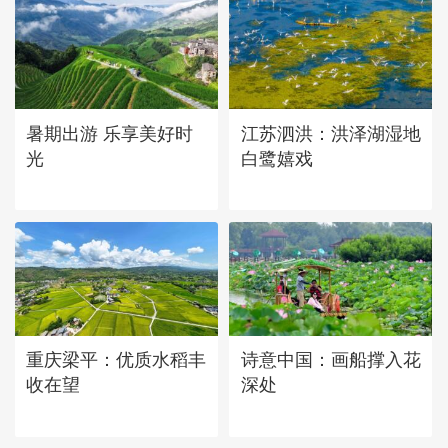
暑期出游 乐享美好时
江苏泗洪：洪泽湖湿地
光
白鹭嬉戏
重庆梁平：优质水稻丰
诗意中国：画船撑入花
收在望
深处