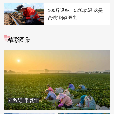
100斤设备、52℃轨温 这是
高铁“钢轨医生...
精彩图集
立秋近 采菱忙