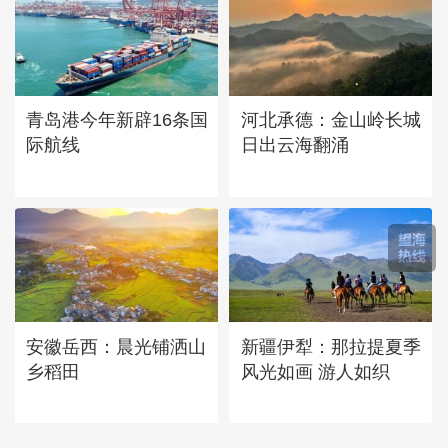
青岛港今年新辟16条国
河北承德：金山岭长城
际航线
日出云海翻涌
安徽岳西：晨光铺洒山
新疆伊犁：那拉提夏季
乡稻田
风光如画 游人如织