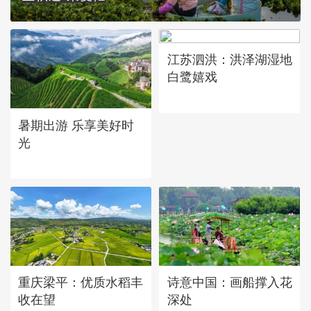
江苏泗洪：洪泽湖湿地
白鹭嬉戏
暑期出游 乐享美好时
光
重庆梁平：优质水稻丰
诗意中国：画船撑入花
收在望
深处