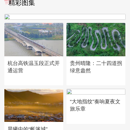
精彩图集
广西昭平: 高山秋茶采摘忙
杭台高铁温玉段正式开
贵州晴隆：二十四道拐
通运营
绿意盎然
“大地指纹”奏响夏夜文
旅乐章
晨曦中的“帐篷城”