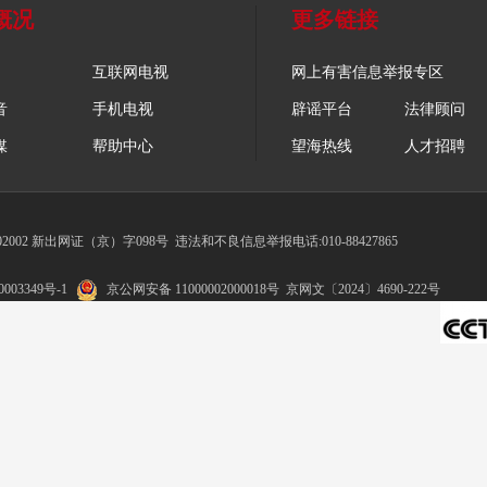
概况
更多链接
互联网电视
网上有害信息举报专区
音
手机电视
辟谣平台
法律顾问
媒
帮助中心
望海热线
人才招聘
002 新出网证（京）字098号
违法和不良信息举报电话:010-88427865
003349号-1
京公网安备 11000002000018号
京网文〔2024〕4690-222号