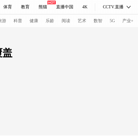
体育
教育
熊猫
直播中国
4K
CCTV.直播
式妙语
主持人
下载央视影音
热解读
天天学习
旅游
科普
健康
乐龄
阅读
艺术
数智
5G
产业+
纪录片网
国家大剧院
大型活动
覆盖
科技
法治
文娱
人物
公益
图片
习式妙语
央视快评
央视网评
光华锐评
锋面
频道
VR/AR
4K专区
全景新闻
请入列
人生第一次
人生第二次
冬奥会
CBA
NBA
中超
国足
国际足球
网球
综
体育江湖
文化体育
冰雪道路
足球道路