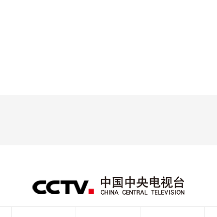
央博
非遗
文化
旅游
科普
健康
乐龄
阅读
云起
超级工厂
智敬中国
全民健康
颜选攻略
海洋
热播榜
总台企业白名单