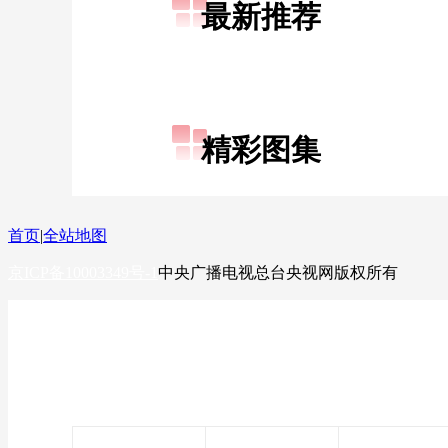
最新推荐
财经
教育
乡村振兴
生态环境
一带一路
大国智造
大国展会
大国保险
云顶对话
精彩图集
CCTV.节目官网
直播
节目单
栏目
片库
首页
|
全站地图
京ICP备10003349号-1
中央广播电视总台
央视网
版权所有