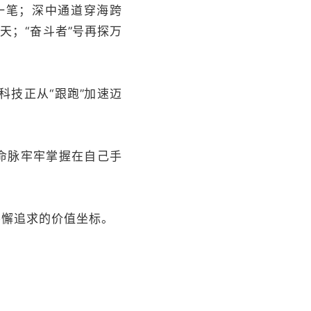
一笔；深中通道穿海跨
天；“奋斗者
”
号再探万
科技正从“跟跑
”
加速迈
命脉牢牢掌握在自己手
不懈追求的价值坐标。