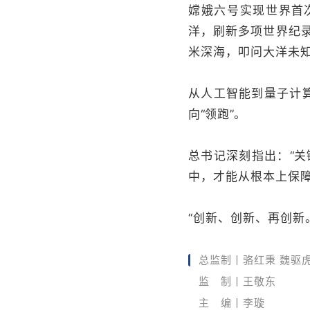
嫦娥六号实现世界
首
洋，刷新多项世界纪录
米深海，叩问大洋未知
从人工智能到量子计算
向
“
领跑
”
。
总书记深刻指出：
“
关
中，才能从根本上保
“创新、创新、再创新
总监制丨骆红秉 魏驱
监 制丨王敬东
主 编丨李璇