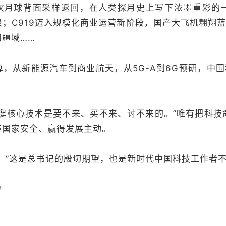
次
月球背面采样返回，在人类探月史上写下浓墨重彩的
；C919迈入规模化商业运营新阶段，国产大飞机翱翔蓝
疆域……
，从新能源汽车到商业航天，从5G-A到6G预研，中国
键核心技术是要不来、买不来、讨不来的。
”
唯有把科技
障国家安全、赢得发展主动。
。”这是总书记的殷切期望，也是新时代中国科技工作者
虎