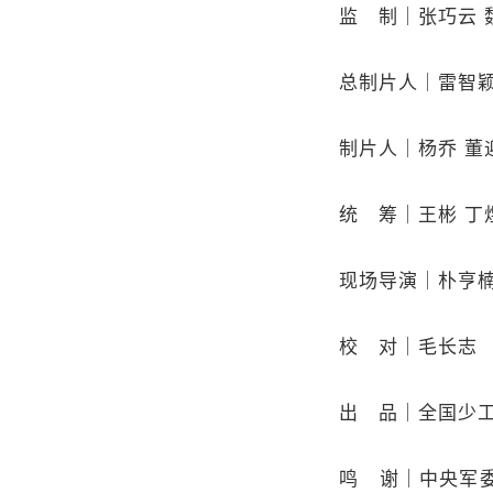
监 制｜张巧云 魏
总制片人｜雷智颖
制片人｜杨乔 董
统 筹｜王彬 丁煜
现场导演｜朴亨楠
校 对｜毛长志
出 品｜全国少工委
鸣 谢｜中央军委政