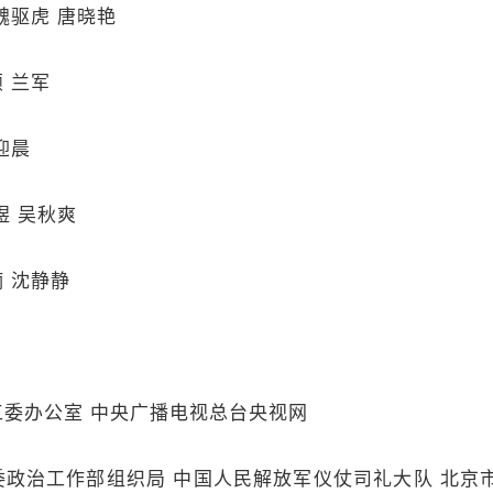
驱虎 唐晓艳
 兰军
迎晨
 吴秋爽
 沈静静
办公室 中央广播电视总台央视网
治工作部组织局 中国人民解放军仪仗司礼大队 北京市