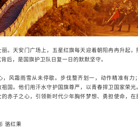
。天安门广场上，五星红旗每天迎着朝阳冉冉升起，
式背后，是国旗护卫队日复一日的默默坚守。
风霜雨雪从未停歇。步伐整齐划一，动作精准有力
敬祖国。他们用汗水守护国旗尊严，以青春捍卫国家荣光
女的赤子之心，引领新时代少年胸怀梦想、勇担使命，在
彤 骆红秉