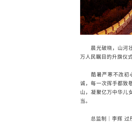
晨光破晓，山河壮丽
万人民瞩目的升旗仪
酷暑严寒不改初心，
诚，每一次挥手都致
山，凝聚亿万中华儿
当。
总监制｜李辉 过