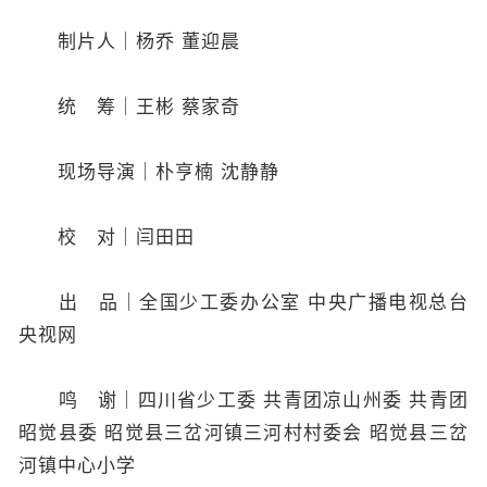
制片人｜杨乔 董迎晨
统 筹｜王彬 蔡家奇
现场导演｜朴亨楠 沈静静
校 对｜闫田田
出 品｜全国少工委办公室 中央广播电视总台
央视网
鸣 谢｜四川省少工委 共青团凉山州委 共青团
昭觉县委 昭觉县三岔河镇三河村村委会 昭觉县三岔
河镇中心小学