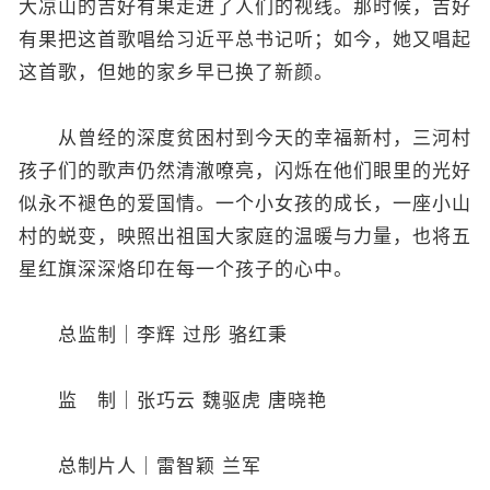
大凉山的吉好有果走进了人们的视线。那时候，吉好
有果把这首歌唱给习近平总书记听；如今，她又唱起
这首歌，但她的家乡早已换了新颜。
从曾经的深度贫困村到今天的幸福新村，三河村
孩子们的歌声仍然清澈嘹亮，闪烁在他们眼里的光好
似永不褪色的爱国情。一个小女孩的成长，一座小山
村的蜕变，映照出祖国大家庭的温暖与力量，也将五
星红旗深深烙印在每一个孩子的心中。
总监制｜李辉 过彤 骆红秉
监 制｜张巧云 魏驱虎 唐晓艳
总制片人｜雷智颖 兰军