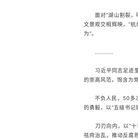
面对“湖山割裂，明
文景观交相辉映，“杭
为”。
…………
习近平同志足迹里的
的崇高风范，饱含为
不负人民，50多次
的勇毅，以“五级书记
刀刃向内，以“十年
祛疴治乱，推动反腐