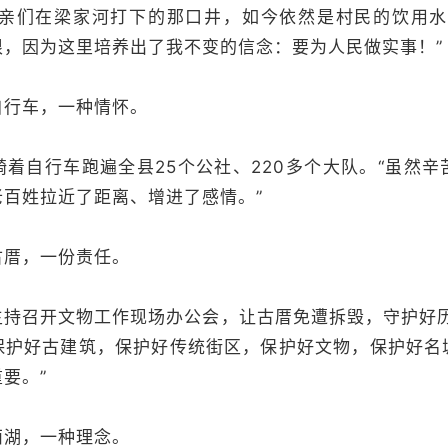
们在梁家河打下的那口井，如今依然是村民的饮用水
根，因为这里培养出了我不变的信念：要为人民做实事！”
行车，一种情怀。
自行车跑遍全县25个公社、220多个大队。“虽然辛
百姓拉近了距离、增进了感情。”
厝，一份责任。
召开文物工作现场办公会，让古厝免遭拆毁，守护好历
保护好古建筑，保护好传统街区，保护好文物，保护好名
要。”
湖，一种理念。