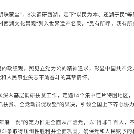
珠蒙尘”，3次调研西湖，定下“以民为本、还湖于民”等
州西湖文化景观”列入世界遗产名录。“民有所呼，我有
政绩观，照见立党为公的精神追求，彰显中国共产党
党和人民事业矢志不渝奋斗的真挚情怀。
深入基层调研扶贫工作，走遍14个集中连片特困地区，以
抓扶贫、全党动员促攻坚”的果决，引领全国上下齐心协
磨一剑”的定力推进全面从严治党，以“得罪千百人，不
败斗争取得压倒性胜利并全面巩固，确保党和人民赋予的