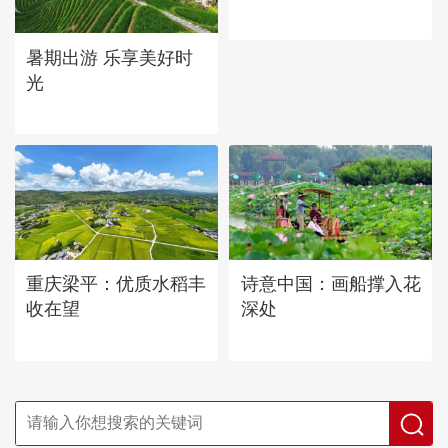
暑期出游 乐享美好时
光
重庆梁平：优质水稻丰
诗意中国：画船撑入花
收在望
深处