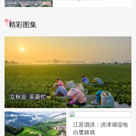
精彩图集
立秋近 采菱忙
江苏泗洪：洪泽湖湿地
白鹭嬉戏