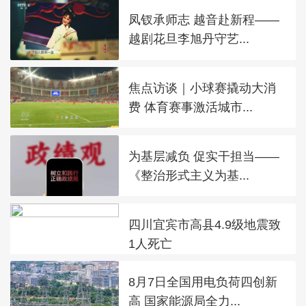
凤钗承师志 越音赴新程——
越剧花旦李旭丹守艺...
焦点访谈｜小球赛撬动大消
费 体育赛事激活城市...
为基层减负 促实干担当——
《整治形式主义为基...
四川宜宾市高县4.9级地震致
1人死亡
8月7日全国用电负荷四创新
高 国家能源局全力...