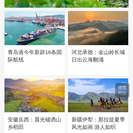
青岛港今年新辟16条国
河北承德：金山岭长城
际航线
日出云海翻涌
安徽岳西：晨光铺洒山
新疆伊犁：那拉提夏季
乡稻田
风光如画 游人如织