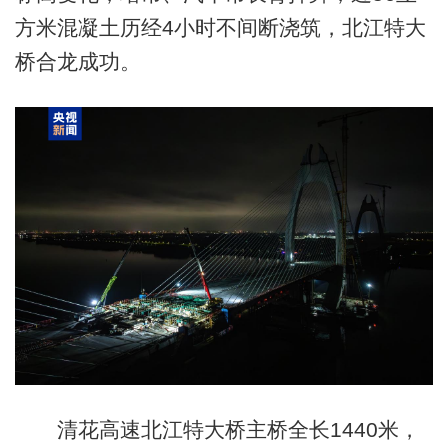
方米混凝土历经4小时不间断浇筑，北江特大
桥合龙成功。
清花高速北江特大桥主桥全长1440米，