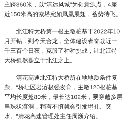
主跨360米，以“清远凤城”为创意源点，4座
近150米高的索塔宛如凤凰展翅，蓄势待飞。
北江特大桥第一根主墩桩基于2022年10
月开钻，到今天合龙，全体建设者奋战近一
千三百个日夜，克服了种种挑战，让北江特
大桥巍然矗立于北江之上。
清花高速北江特大桥所在地地质条件复
杂。“桥址区岩溶极强发育，主墩120根桩基
平均长度超80米，最长达102米，要穿越多层
串珠状溶洞，稍有不慎就会引发塌孔、突
水。”清花高速管理处主任周巍介绍。