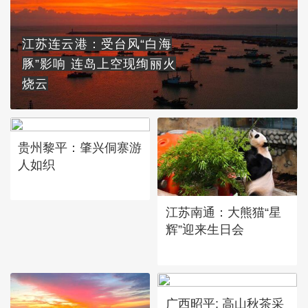
江苏连云港：受台风“白海
豚”影响 连岛上空现绚丽火
烧云
贵州黎平：肇兴侗寨游
人如织
江苏南通：大熊猫“星
辉”迎来生日会
广西昭平: 高山秋茶采