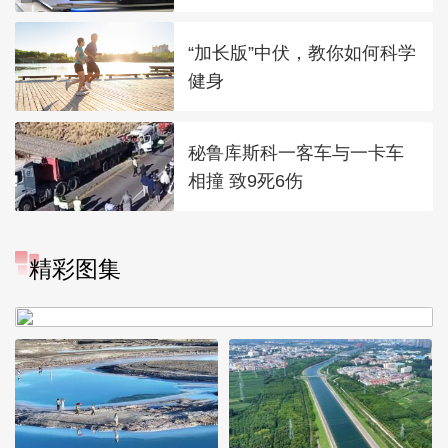
“加长版”中伏，教你如何科学
健身
秘鲁库斯科一客车与一卡车
相撞 致9死6伤
“大地指纹”奏响夏夜文旅乐
精彩图集
章