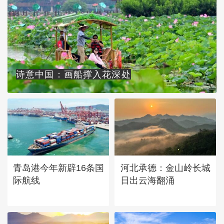
诗意中国：画船撑入花深处
青岛港今年新辟16条国
河北承德：金山岭长城
际航线
日出云海翻涌