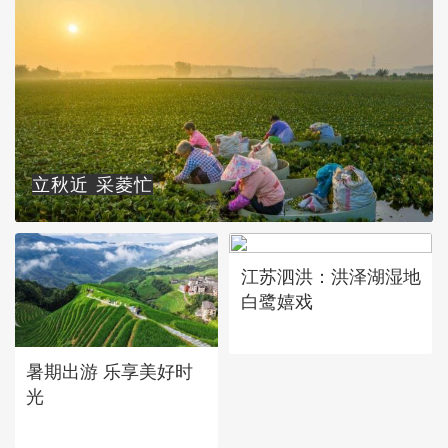
立秋近 采菱忙
江苏泗洪：洪泽湖湿地
白鹭嬉戏
暑期出游 乐享美好时
光