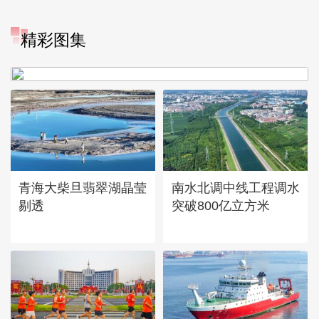
“大地指纹”奏响夏夜文旅乐
精彩图集
章
青海大柴旦翡翠湖晶莹
南水北调中线工程调水
剔透
突破800亿立方米