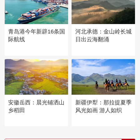
青岛港今年新辟16条国
河北承德：金山岭长城
际航线
日出云海翻涌
安徽岳西：晨光铺洒山
新疆伊犁：那拉提夏季
乡稻田
风光如画 游人如织