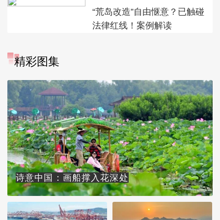
“荒岛改造”自由惬意？已触碰
法律红线！案例解读
精彩图集
诗意中国：画船撑入花深处