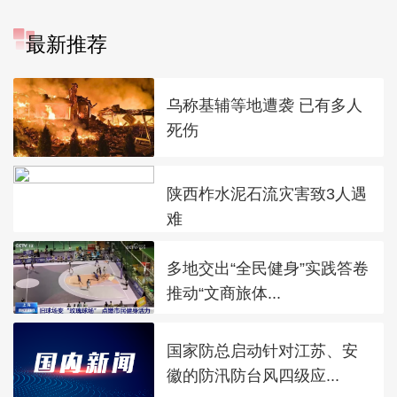
最新推荐
乌称基辅等地遭袭 已有多人
死伤
陕西柞水泥石流灾害致3人遇
难
多地交出“全民健身”实践答卷
推动“文商旅体...
国家防总启动针对江苏、安
徽的防汛防台风四级应...