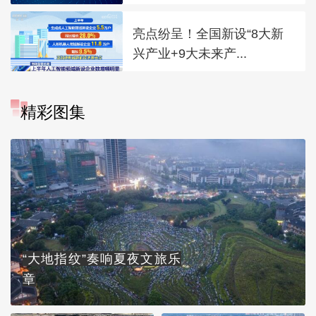
亮点纷呈！全国新设“8大新
兴产业+9大未来产...
精彩图集
“大地指纹”奏响夏夜文旅乐
章