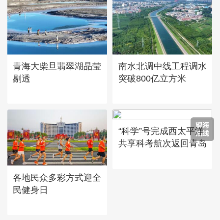
青海大柴旦翡翠湖晶莹
南水北调中线工程调水
剔透
突破800亿立方米
“科学”号完成西太平洋
共享科考航次返回青岛
各地民众多彩方式迎全
民健身日