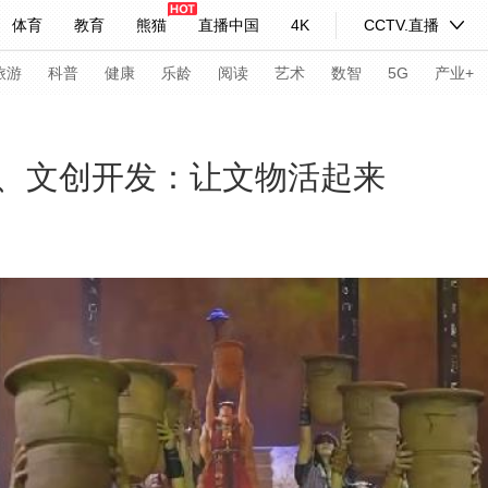
体育
教育
熊猫
直播中国
4K
CCTV.直播
式妙语
主持人
下载央视影音
热解读
天天学习
旅游
科普
健康
乐龄
阅读
艺术
数智
5G
产业+
纪录片网
国家大剧院
大型活动
、文创开发：让文物活起来
科技
法治
文娱
人物
公益
图片
习式妙语
央视快评
央视网评
光华锐评
锋面
频道
VR/AR
4K专区
全景新闻
请入列
人生第一次
人生第二次
年冬奥会
CBA
NBA
中超
国足
国际足球
网球
综
体育江湖
文化体育
冰雪道路
足球道路