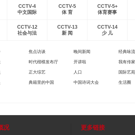
CCTV-4
CCTV-5
CCTV-5+
中文国际
体 育
体育赛事
CCTV-12
CCTV-13
CCTV-14
社会与法
新 闻
少 儿
播
焦点访谈
晚间新闻
经典咏
法
时代楷模发布厅
开讲啦
我有传
然
正大综艺
人口
国际艺
眼
典籍里的中国
中国诗词大会
生活圈
概况
更多链接