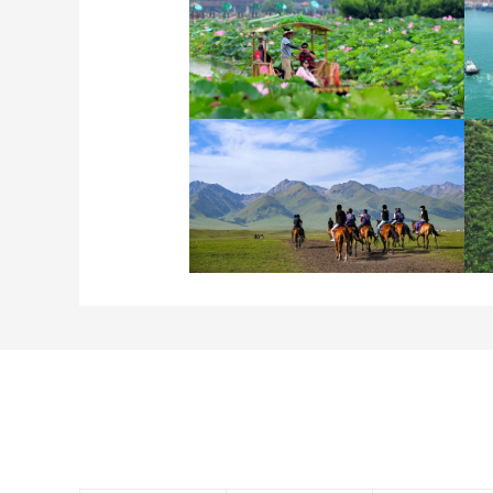
诗意中国：画船撑入花深
处
新疆伊犁：那拉提夏季风
光如画 游人如织