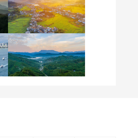
安徽岳西：晨光铺洒山乡
稻田
四川眉山：瓦屋峨眉同框
入画来