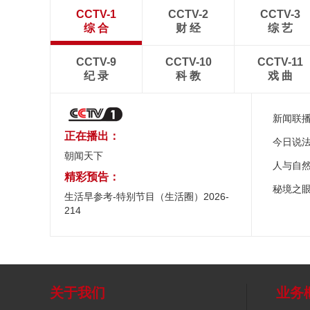
CCTV-1
CCTV-2
CCTV-3
综 合
财 经
综 艺
CCTV-9
CCTV-10
CCTV-11
纪 录
科 教
戏 曲
新闻联
正在播出：
今日说
朝闻天下
人与自
精彩预告：
秘境之
生活早参考-特别节目（生活圈）2026-
214
关于我们
业务