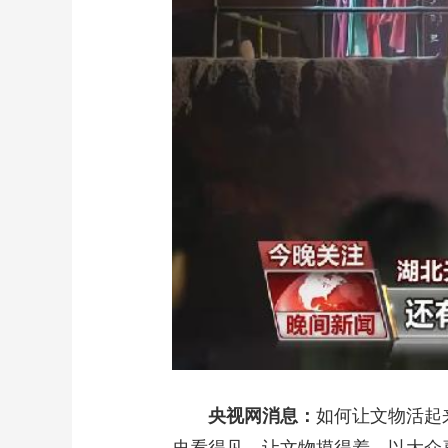
财经
教育
乡村振兴
生态环境
一带一路
大国智造
大国展会
大国保险
云顶对话
CCTV.节目官网
直播
节目单
栏目
片库
央视网消息：
如何让文物活起