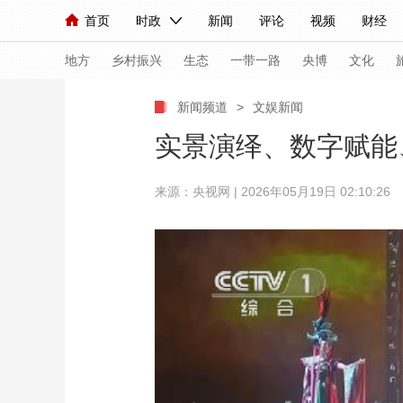
首页
时政
新闻
评论
视频
财经
人民领袖习近平
直播
海外频道
片库
iPanda
栏目大全
联播+
English
中国领导人
节目单
Монгол
听音
央视快评
微视频
习
地方
乡村振兴
生态
一带一路
央博
文化
新闻频道
>
文娱新闻
总台春晚
网络春晚
共产党员网
秧纪录
实景演绎、数字赋能
来源：央视网 | 2026年05月19日 02:10:26
新闻
国内
国际
评论
经济
军事
人民领袖习近平
联播+
热解读
天天学习
视频
小央视频
小央直播
直播中国
熊猫
现场
前线
比划
快看
蓝海中国
新兵
体育
直播
竞猜
2026年世界杯
2026
VIP会员
CCTV奥林匹克频道
生活体育大会