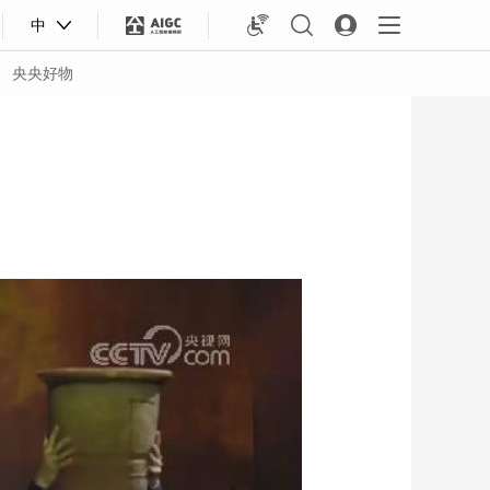
中
央央好物
合体育
亚冬会