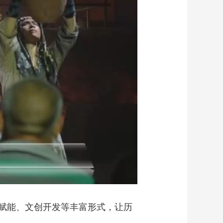
艺术
汽车
数智
5G
产业+
时尚
天气
才艺
网展
央央好物
赋能、文创开发等丰富形式，让历