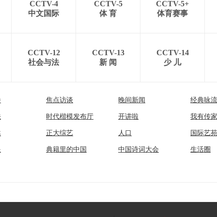
CCTV-4
CCTV-5
CCTV-5+
中文国际
体 育
体育赛事
CCTV-12
CCTV-13
CCTV-14
社会与法
新 闻
少 儿
播
焦点访谈
晚间新闻
经典咏
法
时代楷模发布厅
开讲啦
我有传
然
正大综艺
人口
国际艺
眼
典籍里的中国
中国诗词大会
生活圈