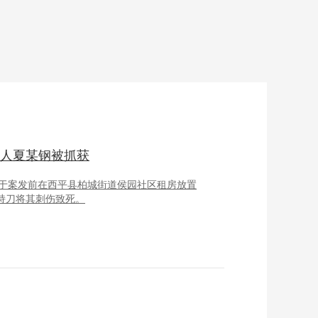
疑人夏某钢被抓获
钢，于案发前在西平县柏城街道侯园社区租房放置
后持刀将其刺伤致死。