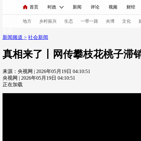
首页
时政
新闻
评论
视频
财经
人民领袖习近平
直播
海外频道
片库
iPanda
栏目大全
联播+
English
中国领导人
节目单
Монгол
听音
央视快评
微视频
习
地方
乡村振兴
生态
一带一路
央博
文化
新闻
新闻频道
>
社会新闻
总台春晚
网络春晚
共产党员网
秧纪录
真相来了丨网传攀枝花桃子滞
来源：央视网 | 2026年05月19日 04:10:51
新闻
国内
国际
评论
经济
军事
央视网 | 2026年05月19日 04:10:51
人民领袖习近平
联播+
热解读
天天学习
正在加载
视频
小央视频
小央直播
直播中国
熊猫
现场
前线
比划
快看
蓝海中国
新兵
体育
直播
竞猜
2026年世界杯
2026年
VIP会员
CCTV奥林匹克频道
生活体育大会