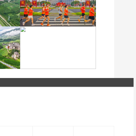
水突
各地民众多彩方式迎全民
健身日
江苏泗洪：洪泽湖湿地白
时光
鹭嬉戏