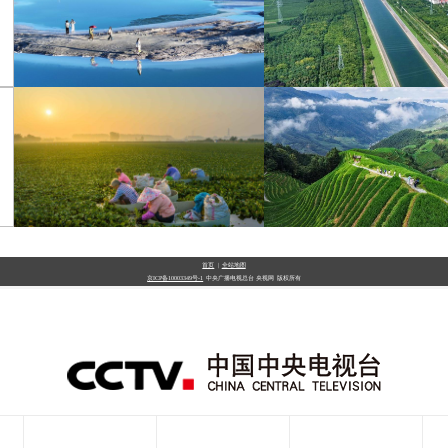
青海大柴旦翡翠湖晶莹剔
南水北调中线工程调
透
破800亿立方米
首页
|
全站地图
京ICP备10003349号-1
中央广播电视总台
央视网
版权所有
立秋近 采菱忙
暑期出游 乐享美好