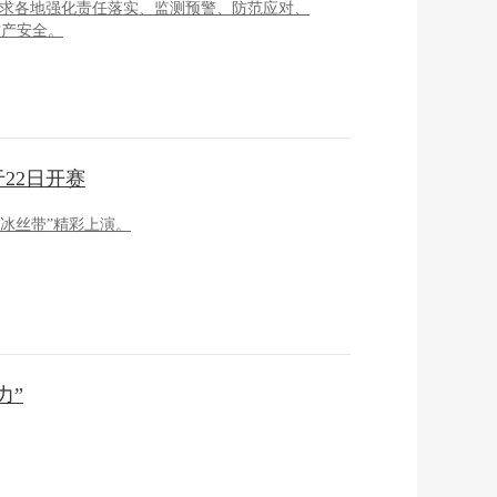
要求各地强化责任落实、监测预警、防范应对、
财产安全。
22日开赛
“冰丝带”精彩上演。
力”