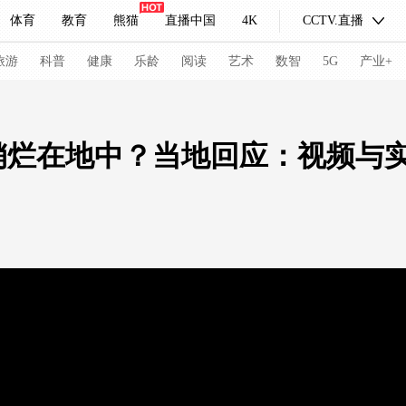
体育
教育
熊猫
直播中国
4K
CCTV.直播
式妙语
主持人
下载央视影音
热解读
天天学习
旅游
科普
健康
乐龄
阅读
艺术
数智
5G
产业+
纪录片网
国家大剧院
大型活动
销烂在地中？当地回应：视频与
科技
法治
文娱
人物
公益
图片
习式妙语
央视快评
央视网评
光华锐评
锋面
频道
VR/AR
4K专区
全景新闻
请入列
人生第一次
人生第二次
冬奥会
CBA
NBA
中超
国足
国际足球
网球
综
体育江湖
文化体育
冰雪道路
足球道路