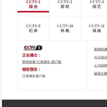
CCTV-1
CCTV-2
CCTV-3
综 合
财 经
综 艺
CCTV-9
CCTV-10
CCTV-11
纪 录
科 教
戏 曲
新闻联
正在播出：
今日说
前情提要-江海潮生-第27集
人与自
精彩预告：
秘境之
江海潮生第27集