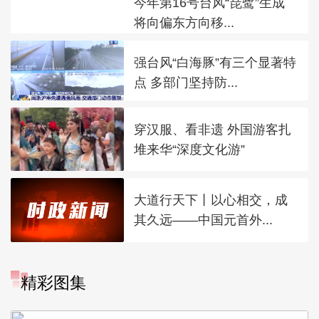
今年第16号台风“琵鹭”生成
将向偏东方向移...
强台风“白海豚”有三个显著特
点 多部门坚持防...
穿汉服、看非遗 外国游客扎
堆来华“深度文化游”
大道行天下丨以心相交，成
其久远——中国元首外...
精彩图集
广西昭平: 高山秋茶采摘忙