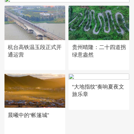
杭台高铁温玉段正式开
贵州晴隆：二十四道拐
通运营
绿意盎然
“大地指纹”奏响夏夜文
旅乐章
晨曦中的“帐篷城”