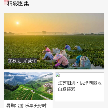
精彩图集
立秋近 采菱忙
江苏泗洪：洪泽湖湿地
白鹭嬉戏
暑期出游 乐享美好时