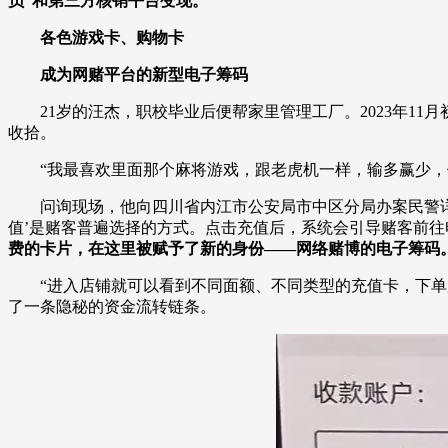
员”和第三方核销平台变现。
财经
教育
乡村振兴
生态环境
一带一路
各色游戏卡、购物卡
大国智造
大国展会
大国保险
云顶对话
成为网赌平台的新型电子筹码
21岁的汪杰，职校毕业后便帮家里管理工厂。2023年11
收拾。
“我最喜欢里面那个麻将游戏，跟老虎机一样，输多赢少，但
CCTV.节目官网
直播
节目单
栏目
片库
问询现场，他向四川省内江市公安局市中区分局办案民警详细
值’是赌客普遍选择的方式。点击充值后，系统会引导赌客前往电
费的卡片，在这里被赋予了新的身份——网络赌博的电子筹码
“进入店铺就可以看到不同面额、不同类型的充值卡，下单后
了一条隐秘的资金流转链条。