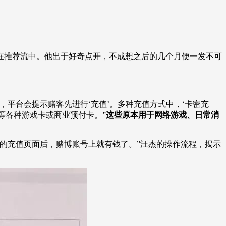
艺术
汽车
数智
5G
产业+
时尚
天气
才艺
网展
央央好物
现在推荐流中。他出于好奇点开，不成想之后的几个月便一发不可
平台会提示赌客先进行‘充值’。多种充值方式中，‘卡密充
’等各种游戏卡或商业预付卡。”
这些原本用于网络游戏、日常消
的充值页面后，赌博账号上就有钱了。”汪杰的操作流程，揭示