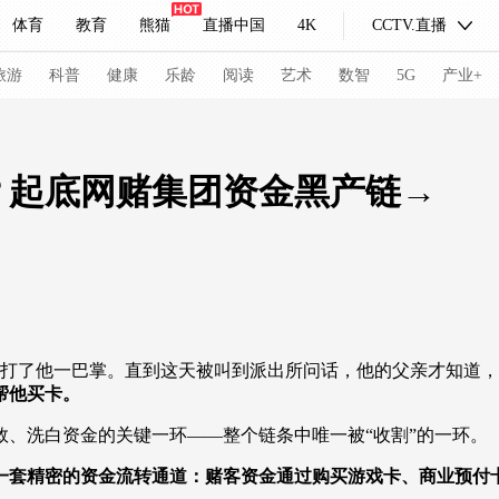
体育
教育
熊猫
直播中国
4K
CCTV.直播
式妙语
主持人
下载央视影音
热解读
天天学习
旅游
科普
健康
乐龄
阅读
艺术
数智
5G
产业+
纪录片网
国家大剧院
大型活动
？起底网赌集团资金黑产链→
科技
法治
文娱
人物
公益
图片
习式妙语
央视快评
央视网评
光华锐评
锋面
频道
VR/AR
4K专区
全景新闻
亲打了他一巴掌。直到这天被叫到派出所问话，他的父亲才知道，
请入列
人生第一次
人生第二次
帮他买卡。
洗白资金的关键一环——整个链条中唯一被“收割”的一环。
冬奥会
CBA
NBA
中超
国足
国际足球
网球
综
一套精密的资金流转通道：赌客资金通过购买游戏卡、商业预付卡
体育江湖
文化体育
冰雪道路
足球道路