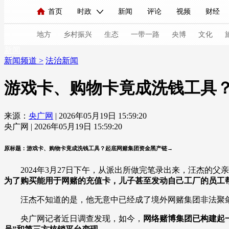
首页
时政
新闻
评论
视频
财经
人民领袖习近平
直播
海外频道
片库
iPanda
栏目大全
联播+
English
中国领导人
节目单
Монгол
听音
央视快评
微视频
习
地方
乡村振兴
生态
一带一路
央博
文化
新闻
新闻频道
>
法治新闻
总台春晚
网络春晚
共产党员网
秧纪录
游戏卡、购物卡竟成洗钱工具
来源：
央广网
| 2026年05月19日 15:59:20
新闻
国内
国际
评论
经济
军事
央广网 | 2026年05月19日 15:59:20
人民领袖习近平
联播+
热解读
天天学习
原标题：游戏卡、购物卡竟成洗钱工具？起底网赌集团资金黑产链→
视频
小央视频
小央直播
直播中国
熊猫
2024年3月27日下午，从派出所做完笔录出来，汪杰的父
现场
前线
比划
快看
蓝海中国
新兵
为了购买能用于网赌的充值卡，儿子甚至发动自己工厂的员工
汪杰不知道的是，他无意中已经成了境外网赌集团非法聚敛、
体育
直播
竞猜
2026年世界杯
2026年
央广网记者近日调查发现，如今，
网络赌博集团已构建起
VIP会员
CCTV奥林匹克频道
生活体育大会