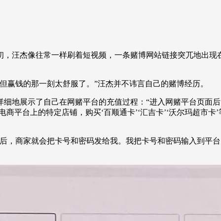
央博
非遗
文化
旅游
科普
健康
乐龄
阅读
云起
超级工厂
智敬中国
全民健康
颜选攻略
海洋
月初，汪杰像往常一样刷着短视频，一条赌博网站链接突兀地出
赢钱的那一刻太舒服了。”汪杰并不讳言自己的赌博经历。
热播榜
总台企业白名单
地展示了自己在网赌平台的充值过程：“进入网赌平台页面后，
商平台上的特定店铺，购买‘百顺通卡’‘汇吉卡’‘沃尔玛超市卡
。
，商家就会把卡号和密码发给我。我把卡号和密码输入到平台