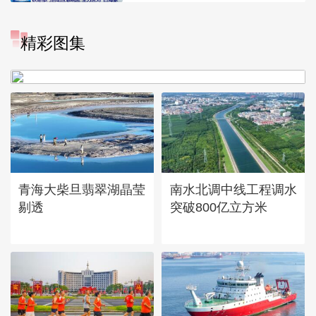
“大地指纹”奏响夏夜文旅乐
精彩图集
章
青海大柴旦翡翠湖晶莹
南水北调中线工程调水
剔透
突破800亿立方米