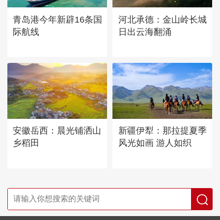
青岛港今年新辟16条国
河北承德：金山岭长城
际航线
日出云海翻涌
安徽岳西：晨光铺洒山
新疆伊犁：那拉提夏季
乡稻田
风光如画 游人如织